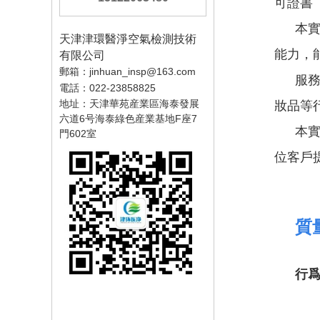
可證書（
本
天津津環醫淨空氣檢測技術
能力，
有限公司
郵箱：jinhuan_insp@163.com
服務
電話：022-23858825
地址：天津華苑産業區海泰發展
妝品等
六道6号海泰綠色産業基地F座7
本
門602室
位客戶
質
行