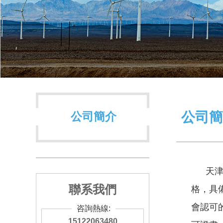
公司簡
公司簡介
天
聯系我們
格，具
會認可
咨詢熱線:
15122063480